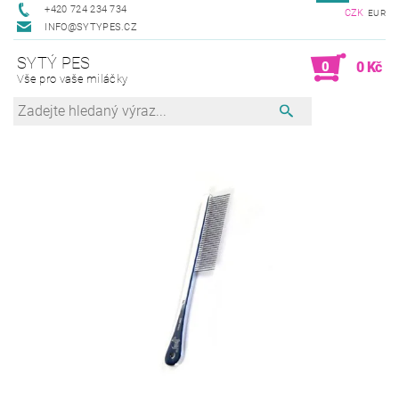
+420 724 234 734
CZK
EUR
INFO@SYTYPES.CZ
SYTÝ PES
0
0 Kč
Vše pro vaše miláčky