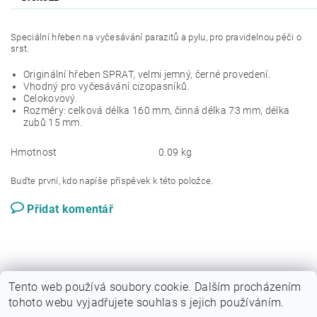
Speciální hřeben na vyčesávání parazitů a pylu, pro pravidelnou péči o
srst.
Originální hřeben SPRAT, velmi jemný, černé provedení.
Vhodný pro vyčesávání cizopasníků.
Celokovový.
Rozměry: celková délka 160 mm, činná délka 73 mm, délka
zubů 15 mm.
Hmotnost
0.09 kg
Buďte první, kdo napíše příspěvek k této položce.
Přidat komentář
Tento web používá soubory cookie. Dalším procházením
tohoto webu vyjadřujete souhlas s jejich používáním.
|
Sytypes.cz
Dogfoodanalysis.com