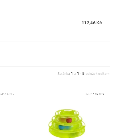
112,46 Kč
1
1
5
Stránka
z
-
položek celkem
ód:
64527
Kód:
109839