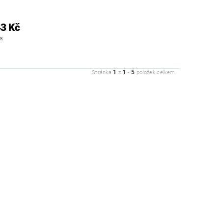
O
3 Kč
ks
1
1
5
Stránka
z
-
položek celkem