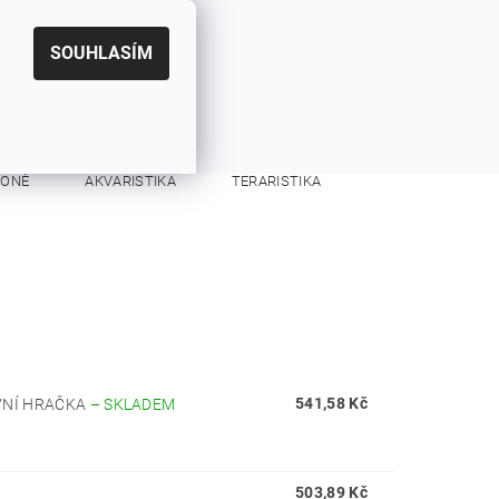
|
CZK
PŘIHLÁŠENÍ
REGISTRACE
EUR
SOUHLASÍM
0
0 Kč
KONĚ
AKVARISTIKA
TERARISTIKA
KONTAKTY
541,58 Kč
IVNÍ HRAČKA
–
SKLADEM
503,89 Kč