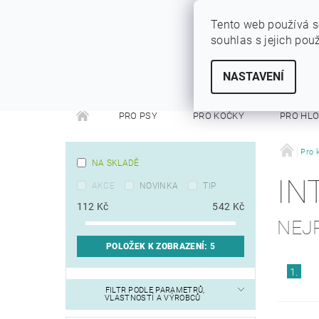
Tento web používá s
souhlas s jejich pou
SYTÝ PES
Vše pro vaše miláčky
NASTAVENÍ
PRO PSY
PRO KOČKY
PRO HL
PRO FRETKY
PRO PÁNÍČKY
DEZINFEKC
Pro 
NA SKLADĚ
IN
AKCE
NOVINKA
TIP
112
Kč
542
Kč
NEJ
POLOŽEK K ZOBRAZENÍ:
5
1.
FILTR PODLE PARAMETRŮ,
VLASTNOSTÍ A VÝROBCŮ