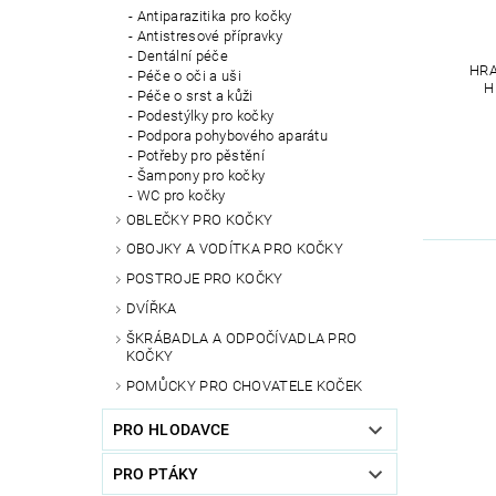
Antiparazitika pro kočky
Antistresové přípravky
Dentální péče
HRA
Péče o oči a uši
H
Péče o srst a kůži
Podestýlky pro kočky
Podpora pohybového aparátu
Potřeby pro pěstění
Šampony pro kočky
WC pro kočky
OBLEČKY PRO KOČKY
OBOJKY A VODÍTKA PRO KOČKY
POSTROJE PRO KOČKY
DVÍŘKA
ŠKRÁBADLA A ODPOČÍVADLA PRO
KOČKY
POMŮCKY PRO CHOVATELE KOČEK
PRO HLODAVCE
PRO PTÁKY