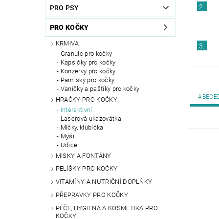
2.
PRO PSY
PRO KOČKY
KRMIVA
3.
Granule pro kočky
Kapsičky pro kočky
Konzervy pro kočky
Pamlsky pro kočky
Vaničky a paštiky pro kočky
ABECE
HRAČKY PRO KOČKY
Interaktivní
Laserová ukazovátka
Míčky, klubíčka
Myši
Udice
MISKY A FONTÁNY
PELÍŠKY PRO KOČKY
VITAMÍNY A NUTRIČNÍ DOPLŇKY
PŘEPRAVKY PRO KOČKY
PÉČE, HYGIENA A KOSMETIKA PRO
KOČKY