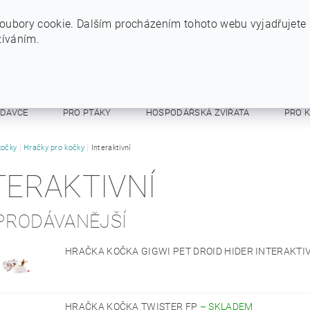
+420 724 234 734
INFO@SYTYPES.CZ
oubory cookie. Dalším procházením tohoto webu vyjadřujete
žíváním.
ODAVCE
PRO PTÁKY
HOSPODÁŘSKÁ ZVÍŘATA
PRO 
E A RESPIRÁTORY
kočky
Hračky pro kočky
Interaktivní
OSTATNÍ
OBCHODNÍ PODMÍNKY
TERAKTIVNÍ
PRODÁVANĚJŠÍ
HRAČKA KOČKA GIGWI PET DROID HIDER INTERAKT
HRAČKA KOČKA TWISTER FP
–
SKLADEM