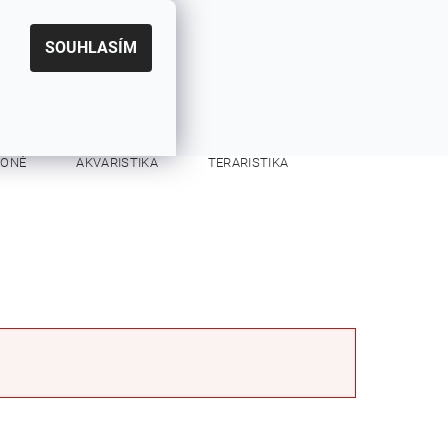
|
CZK
PŘIHLÁŠENÍ
REGISTRACE
EUR
SOUHLASÍM
0
0 Kč
KONĚ
AKVARISTIKA
TERARISTIKA
KONTAKTY