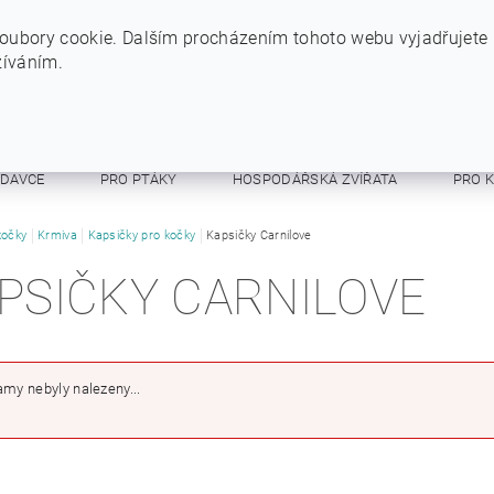
+420 724 234 734
INFO@SYTYPES.CZ
oubory cookie. Dalším procházením tohoto webu vyjadřujete
žíváním.
ODAVCE
PRO PTÁKY
HOSPODÁŘSKÁ ZVÍŘATA
PRO 
E A RESPIRÁTORY
kočky
Krmiva
Kapsičky pro kočky
OSTATNÍ
Kapsičky Carnilove
OBCHODNÍ PODMÍNKY
PSIČKY CARNILOVE
my nebyly nalezeny...