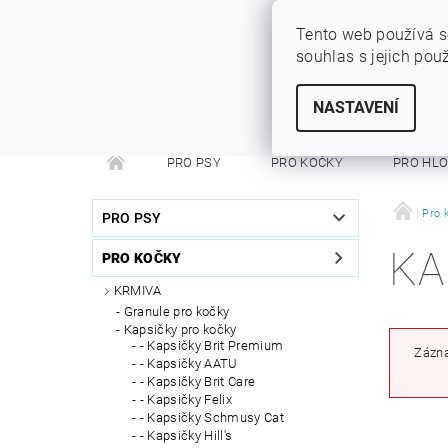
Tento web používá s
souhlas s jejich pou
SYTÝ PES
Vše pro vaše miláčky
NASTAVENÍ
PRO PSY
PRO KOČKY
PRO HL
PRO FRETKY
PRO PÁNÍČKY
DEZINFEKC
Pro 
PRO PSY
KA
PRO KOČKY
KRMIVA
Granule pro kočky
Kapsičky pro kočky
- Kapsičky Brit Premium
Zázna
- Kapsičky AATU
- Kapsičky Brit Care
- Kapsičky Felix
- Kapsičky Schmusy Cat
- Kapsičky Hill's