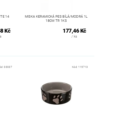
TE 14
MISKA KERAMICKÁ PES BÍLÁ/MODRÁ 1L
18CM TR 1KS
8 Kč
177,46 Kč
ks
/ ks
ód:
33037
Kód:
115713