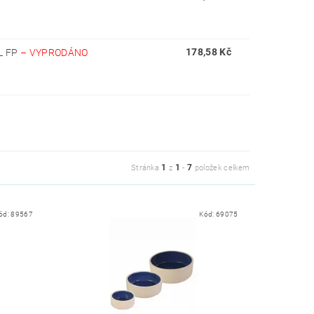
178,58 Kč
L FP
–
VYPRODÁNO
1
1
7
Stránka
z
-
položek celkem
ód:
89567
Kód:
69075