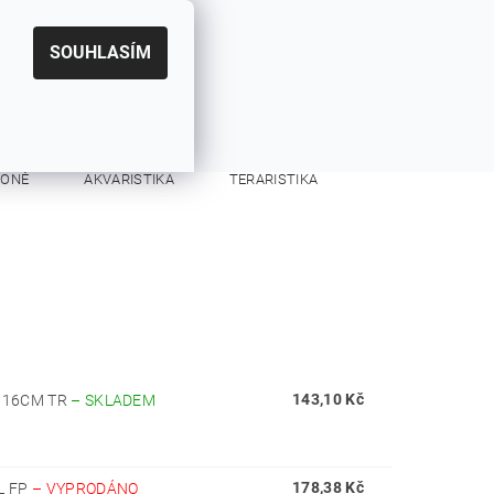
|
CZK
PŘIHLÁŠENÍ
REGISTRACE
EUR
SOUHLASÍM
0
0 Kč
KONĚ
AKVARISTIKA
TERARISTIKA
KONTAKTY
143,10 Kč
L 16CM TR
–
SKLADEM
178,38 Kč
L FP
–
VYPRODÁNO