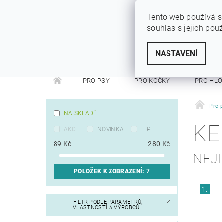
Tento web používá s
souhlas s jejich pou
SYTÝ PES
Vše pro vaše miláčky
NASTAVENÍ
PRO PSY
PRO KOČKY
PRO HL
PRO FRETKY
PRO PÁNÍČKY
DEZINFEKC
Pro 
NA SKLADĚ
KE
AKCE
NOVINKA
TIP
89
Kč
280
Kč
NEJ
POLOŽEK K ZOBRAZENÍ:
7
1.
FILTR PODLE PARAMETRŮ,
VLASTNOSTÍ A VÝROBCŮ