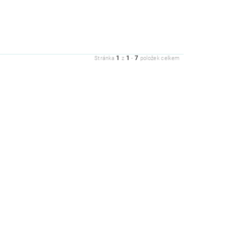
1
1
7
Stránka
z
-
položek celkem