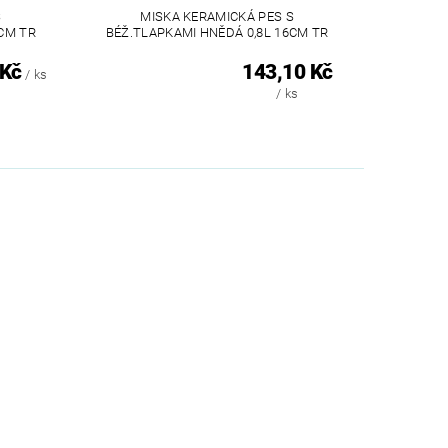
S
MISKA KERAMICKÁ PES S
2CM TR
BÉŽ.TLAPKAMI HNĚDÁ 0,8L 16CM TR
 Kč
143,10 Kč
/ ks
/ ks