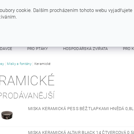
+420 724 234 734
INFO@SYTYPES.CZ
oubory cookie. Dalším procházením tohoto webu vyjadřujete
žíváním.
ODAVCE
PRO PTÁKY
HOSPODÁŘSKÁ ZVÍŘATA
PRO 
E A RESPIRÁTORY
psy
Misky a fontány
Keramické
OSTATNÍ
OBCHODNÍ PODMÍNKY
RAMICKÉ
PRODÁVANĚJŠÍ
MISKA KERAMICKÁ PES S BÉŽ.TLAPKAMI HNĚDÁ 0,8
MISKA KERAMICKÁ ALTAIR BLACK 14 ČTVERCOVÁ 0,5