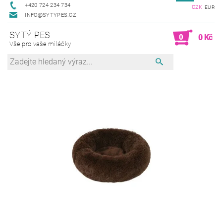
+420 724 234 734
CZK
EUR
INFO@SYTYPES.CZ
SYTÝ PES
0
0 Kč
Vše pro vaše miláčky