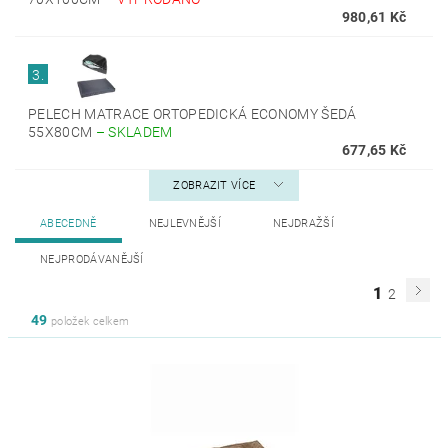
980,61 Kč
3.
PELECH MATRACE ORTOPEDICKÁ ECONOMY ŠEDÁ
55X80CM
–
SKLADEM
677,65 Kč
ZOBRAZIT VÍCE
ABECEDNĚ
NEJLEVNĚJŠÍ
NEJDRAŽŠÍ
NEJPRODÁVANĚJŠÍ
1
2
49
položek celkem