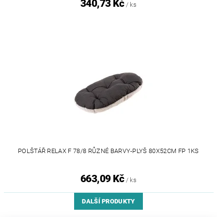
340,73 Kč
/ ks
POLŠTÁŘ RELAX F 78/8 RŮZNÉ BARVY-PLYŠ 80X52CM FP 1KS
663,09 Kč
/ ks
DALŠÍ PRODUKTY