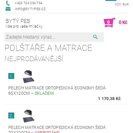
+420 724 234 734
CZK
EUR
INFO@SYTYPES.CZ
SYTÝ PES
0
0 Kč
Vše pro vaše miláčky
POLŠTÁŘE A MATRACE
NEJPRODÁVANĚJŠÍ
1.
PELECH MATRACE ORTOPEDICKÁ ECONOMY ŠEDÁ
85X120CM
–
SKLADEM
1 170,38 Kč
2.
PELECH MATRACE ORTOPEDICKÁ ECONOMY ŠEDÁ
70X100CM
–
VYPRODÁNO