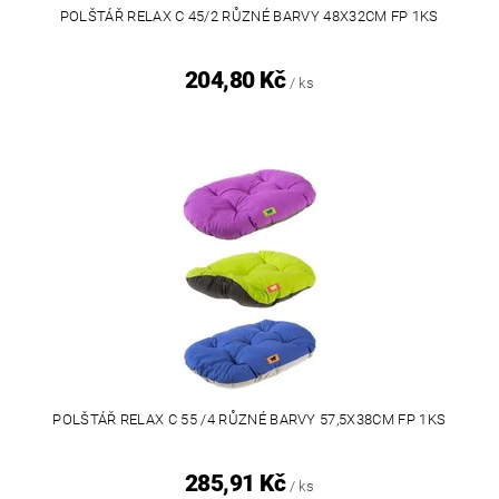
POLŠTÁŘ RELAX C 45/2 RŮZNÉ BARVY 48X32CM FP 1KS
204,80 Kč
/ ks
POLŠTÁŘ RELAX C 55 /4 RŮZNÉ BARVY 57,5X38CM FP 1KS
285,91 Kč
/ ks