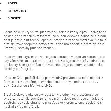
POPIS
PARAMETRY
DISKUZE
Jedná se o útulný vnitřní plastový pelíšek pro kočky a psy. Podívejte se
na design se zaobleným tvarem: boky jsou vysoké a pohodlné a přední
část je nízká, s užitečnou opěrkou brady pro vašeho mazlíčka. Má také
protiskluzové podpěrné nožky a základna má speciální štěrbiny, které
umožňují správný průchod vzduchu.
Plastové pelíšky Siesta Deluxe jsou dostupné v šesti velikostech, pro
psy všech velikostí. Siesta Deluxe 2, 4, 6 a 8 jsou zvláště vhodné také
pro kočky. Udělejte si čas a rozhodněte se, jakou barvu z naší široké
nabídky preferujete.
Přidat můžete polštářek pro psa, vhodný pro všechna roční období, z
řady Relax, z bavlněné látky nebo oboustranný s jednou stranou v
bavlně a druhou z hřejivého plyše.
Siesta Deluxe je ekologicky udržitelný produkt: ve skutečnosti se
vyrábí z materiálu pocházejícího z průmyslové recyklace a následné
spotřeby, aby bylo chráněno prostředí, ve kterém žijeme společně s
našimi zvířecími přáteli.