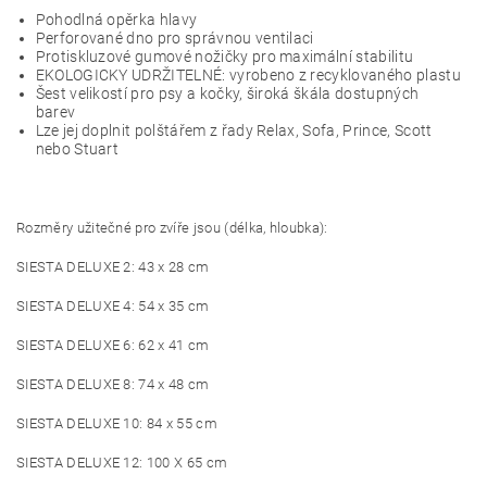
Pohodlná opěrka hlavy
Perforované dno pro správnou ventilaci
Protiskluzové gumové nožičky pro maximální stabilitu
EKOLOGICKY UDRŽITELNÉ: vyrobeno z recyklovaného plastu
Šest velikostí pro psy a kočky, široká škála dostupných
barev
Lze jej doplnit polštářem z řady Relax, Sofa, Prince, Scott
nebo Stuart
Rozměry užitečné pro zvíře jsou (délka, hloubka):
SIESTA DELUXE 2: 43 x 28 cm
SIESTA DELUXE 4: 54 x 35 cm
SIESTA DELUXE 6: 62 x 41 cm
SIESTA DELUXE 8: 74 x 48 cm
SIESTA DELUXE 10: 84 x 55 cm
SIESTA DELUXE 12: 100 X 65 cm