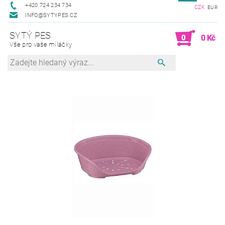
+420 724 234 734
CZK
EUR
INFO@SYTYPES.CZ
SYTÝ PES
0
0 Kč
Vše pro vaše miláčky