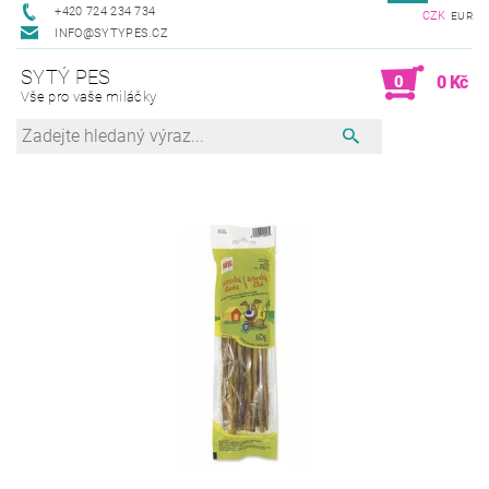
+420 724 234 734
CZK
EUR
INFO@SYTYPES.CZ
SYTÝ PES
0
0 Kč
Vše pro vaše miláčky