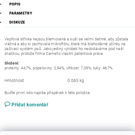
POPIS
PARAMETRY
DISKUZE
Vepřová střívka nejsou šlemovaná a suší se velmi šetrně, aby zůstala
vláčná a aby si zachovala mikroflóru, která má blahodárné účinky na
zažívací systém psů. Jako jediný výrobek ho nedodáváme pod naší
značkou, protože firma Carnello vlastní patentová práva.
Složení:
proteiny: 44,7%, popeloviny: 2,94%, vlhkost: 7,09%, tuky: 46,7%
Hmotnost
0.065 kg
Buďte první, kdo napíše příspěvek k této položce.
Přidat komentář