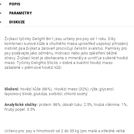
POPIS
PARAMETRY
DISKUZE
Žvýkací tyčinky Delight 8in1 jsou určeny pro psy od 1 roku. Díky
kombinaci surové kůže a chutného masa uprostřed uspokojí přirozený
instinkt psa žvýkat a zároveň procvičují čelistní svalstvo. Pamlsky pro
psy podávejte jako odměnu, motivaci nebo jako zpěstření běžné
stravy. Žvýkací kost je obohacena o minerály a uvnitř je sušené hovězí
maso. Tyčinky Delights Sticks = dobré a kvalitní hovězí maso
zabalené v prémiové hovězí kůži.
Složení:
hovězí kůže (66%), Hovězí maso (32%), rýže, glycerol,
tapiokový škrob, glukóza, sorbitol, chlorid sodný.
Analytické složky:
protein: 86%, obsah tuku: 2.5%, hrubá vláknina: 1%,
hrubý popel: 3.5%.
Určeno pro: psy s hmotností od 2 do 35 kg (pro malá a středně velká