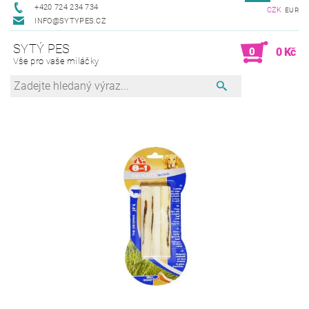
+420 724 234 734
CZK
EUR
INFO@SYTYPES.CZ
SYTÝ PES
0
0 Kč
Vše pro vaše miláčky