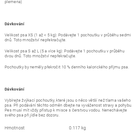
plemena)
Dávkování
Velikost psa XS (1 až < 5 kg): Podávejte 1 pochoutku v průběhu sedmi
dnů. Toto množství nepřekračujte.
Velikost psa S až L (5 a více kg): Podávejte 1 pochoutku v průběhu
dvou dnů. Toto množství nepřekračujte.
Pochoutky by neměly překročit 10 % denního kalorického příjmu psa.
Dávkování
Vybírejte žvýkací pochoutky, které jsou o něco větší než tlama vašeho
psa. Při podávání těchto odměn dbejte na vyváženost stravy a pohybu.
Pes musí mít vždy přístup k misce s čerstvou vodou. Nenechávejte
svého psa při jídle bez dozoru.
Hmotnost
0.117 kg