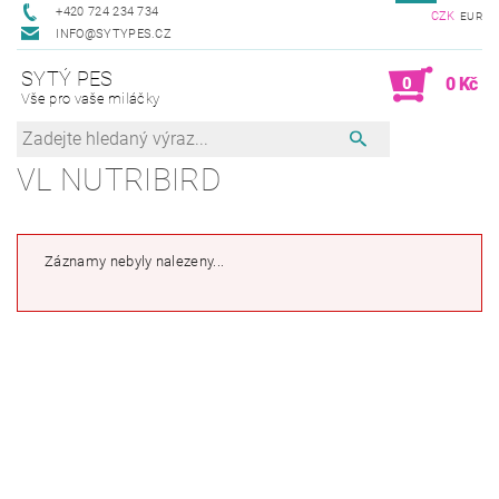
+420 724 234 734
CZK
EUR
INFO@SYTYPES.CZ
SYTÝ PES
0
0 Kč
Vše pro vaše miláčky
VL NUTRIBIRD
Záznamy nebyly nalezeny...