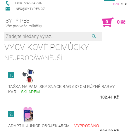
+420 724 234 734
CZK
EUR
INFO@SYTYPES.CZ
SYTÝ PES
0
0 Kč
Vše pro vaše miláčky
VÝCVIKOVÉ POMŮCKY
NEJPRODÁVANĚJŠÍ
1.
TAŠKA NA PAMLSKY SNACK BAG 6X7CM RŮZNÉ BARVY
KAR
–
SKLADEM
102,41 Kč
2.
ADAPTIL JUNIOR OBOJEK 45CM
–
VYPRODÁNO
984,39 Kč