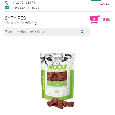
+420 724 234 734
CZK
EUR
INFO@SYTYPES.CZ
SYTÝ PES
0
0 Kč
Vše pro vaše miláčky