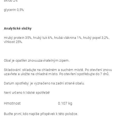
škrob 2%
glycerin 0,5%
Analytické složky
Hrubý protein 35%, hrubý tuk 6%, hrubá vláknina 1%, hrubý popel 3,2%,
vlhkost 25%.
Obal je opatřen znovuuzavíratelným zipem.
Skladování: skladujte na chladném a suchém místě. Po otevření znovu
uzavřete a uložte na chladné místo. Po otevření spotřebujte do 7 dnů.
Datum spotřeby: je vyznačeno na zadní straně obalu.
Není určeno k lidské spotřebě!
Hmotnost
0.107 kg
Buďte první, kdo napíše příspěvek k této položce.