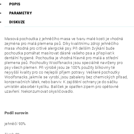
POPIS
PARAMETRY
DISKUZE
Masová pochoutka z jehněčího masa ve tvaru malé kosti je vhodná
zejména pro malá plemena psů. Díky kvalitnímu zdroji jehněčího
masa vhodná pro citlivé alergické psy. Při delším žvýkání bude
pochoutka pomáhat masírovat dásně vašeho psa a přispívat k
dentální hygieně. Pochoutka je vhodná hlavně pro malá a střední
plemena psů. Pochoutky Woolfsnacks jsou speciálně navrženy pro
psy všech plemen. Při výrobě jsou ze 100% použity bílkoviny té
nejvyšší kvality pro co nejlepší příjem potravy. Veškeré pochoutky
Woolfsnacks, jakmile se vyrobí, jsou zabaleny bez chemických přísad,
konzervačních látek, nebo barviv. K zajištění ochrany je do sáčku
umístěn absorbér kyslíku. Balíček je opatřen zipem pro opětovné
uzavření. Nekonzumovat okysličovadlo.
Podíl surovin
jehněčí 93%