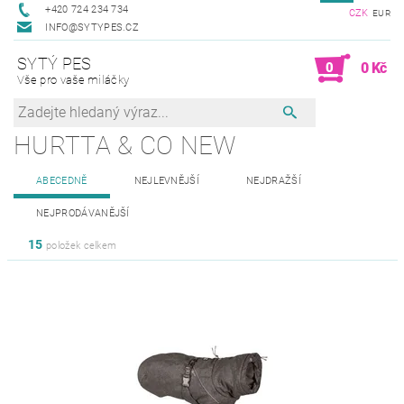
+420 724 234 734
CZK
EUR
INFO@SYTYPES.CZ
SYTÝ PES
0
0 Kč
Vše pro vaše miláčky
HURTTA & CO NEW
ABECEDNĚ
NEJLEVNĚJŠÍ
NEJDRAŽŠÍ
NEJPRODÁVANĚJŠÍ
15
položek celkem