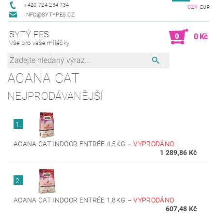
+420 724 234 734
CZK
EUR
INFO@SYTYPES.CZ
SYTÝ PES
0
0 Kč
Vše pro vaše miláčky
ACANA CAT
NEJPRODÁVANĚJŠÍ
1.
ACANA CAT INDOOR ENTRÉE 4,5KG
–
VYPRODÁNO
1 289,86 Kč
2.
ACANA CAT INDOOR ENTRÉE 1,8KG
–
VYPRODÁNO
607,48 Kč