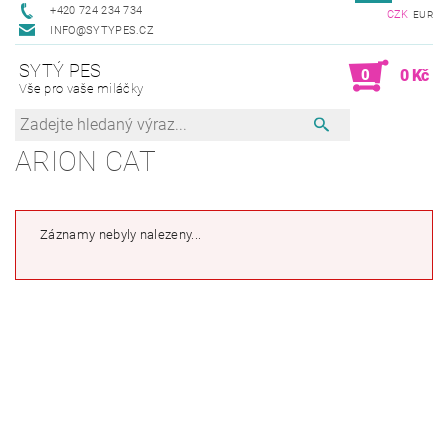
+420 724 234 734
CZK
EUR
INFO@SYTYPES.CZ
SYTÝ PES
0
0 Kč
Vše pro vaše miláčky
ARION CAT
Záznamy nebyly nalezeny...