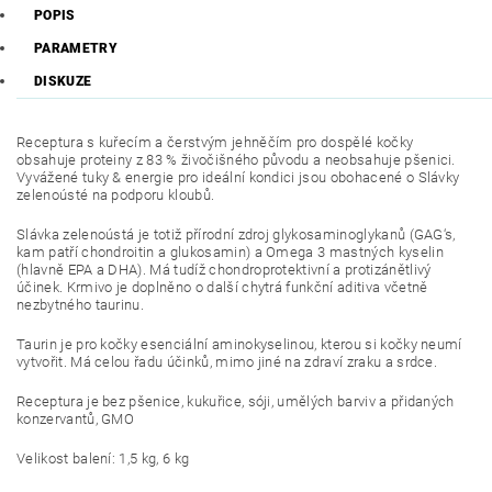
POPIS
PARAMETRY
DISKUZE
Receptura s kuřecím a čerstvým jehněčím pro dospělé kočky
obsahuje proteiny z 83 % živočišného původu a neobsahuje pšenici.
Vyvážené tuky & energie pro ideální kondici jsou obohacené o Slávky
zelenoústé na podporu kloubů.
Slávka zelenoústá je totiž přírodní zdroj glykosaminoglykanů (GAG‘s,
kam patří chondroitin a glukosamin) a Omega 3 mastných kyselin
(hlavně EPA a DHA). Má tudíž chondroprotektivní a protizánětlivý
účinek. Krmivo je doplněno o další chytrá funkční aditiva včetně
nezbytného taurinu.
Taurin je pro kočky esenciální aminokyselinou, kterou si kočky neumí
vytvořit. Má celou řadu účinků, mimo jiné na zdraví zraku a srdce.
Receptura je bez pšenice, kukuřice, sóji, umělých barviv a přidaných
konzervantů, GMO
Velikost balení: 1,5 kg, 6 kg