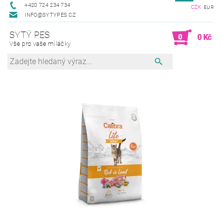
+420 724 234 734
CZK
EUR
INFO@SYTYPES.CZ
SYTÝ PES
0
0 Kč
Vše pro vaše miláčky