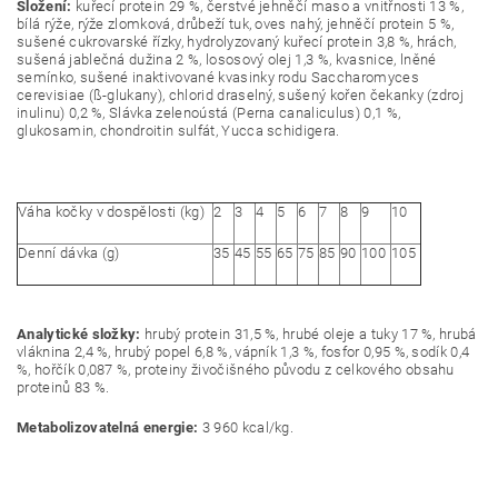
Složení:
kuřecí protein 29 %, čerstvé jehněčí maso a vnitřnosti 13 %,
bílá rýže, rýže zlomková, drůbeží tuk, oves nahý, jehněčí protein 5 %,
sušené cukrovarské řízky, hydrolyzovaný kuřecí protein 3,8 %, hrách,
sušená jablečná dužina 2 %, lososový olej 1,3 %, kvasnice, lněné
semínko, sušené inaktivované kvasinky rodu Saccharomyces
cerevisiae (ß-glukany), chlorid draselný, sušený kořen čekanky (zdroj
inulinu) 0,2 %, Slávka zelenoústá (Perna canaliculus) 0,1 %,
glukosamin, chondroitin sulfát, Yucca schidigera.
Váha kočky v dospělosti (kg)
2
3
4
5
6
7
8
9
10
Denní dávka (g)
35
45
55
65
75
85
90
100
105
Analytické složky:
hrubý protein 31,5 %, hrubé oleje a tuky 17 %, hrubá
vláknina 2,4 %, hrubý popel 6,8 %, vápník 1,3 %, fosfor 0,95 %, sodík 0,4
%, hořčík 0,087 %, proteiny živočišného původu z celkového obsahu
proteinů 83 %.
Metabolizovatelná energie:
3 960 kcal/kg.