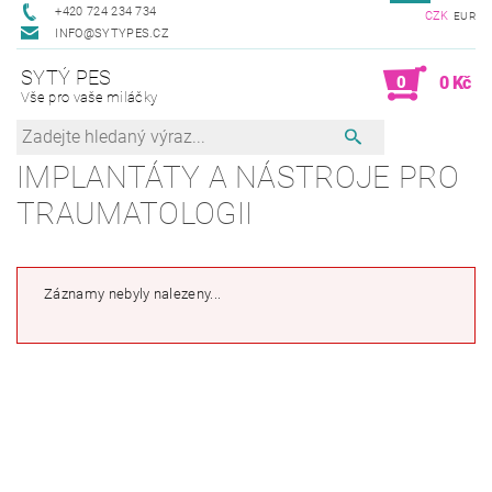
+420 724 234 734
CZK
EUR
INFO@SYTYPES.CZ
SYTÝ PES
0
0 Kč
Vše pro vaše miláčky
IMPLANTÁTY A NÁSTROJE PRO
TRAUMATOLOGII
Záznamy nebyly nalezeny...