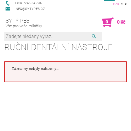
+420 724 234 734
CZK
EUR
INFO@SYTYPES.CZ
SYTÝ PES
0
0 Kč
Vše pro vaše miláčky
RUČNÍ DENTÁLNÍ NÁSTROJE
Záznamy nebyly nalezeny...