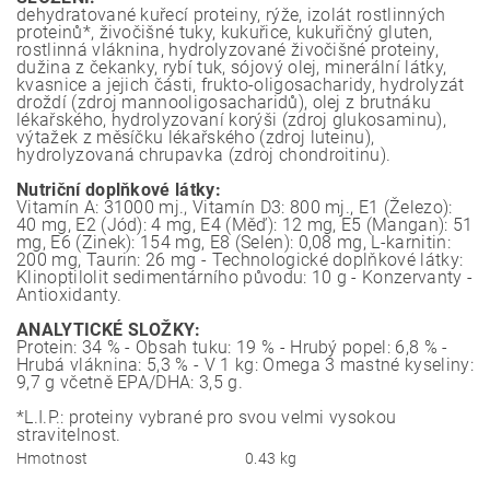
dehydratované kuřecí proteiny, rýže, izolát rostlinných
proteinů*, živočišné tuky, kukuřice, kukuřičný gluten,
rostlinná vláknina, hydrolyzované živočišné proteiny,
dužina z čekanky, rybí tuk, sójový olej, minerální látky,
kvasnice a jejich části, frukto-oligosacharidy, hydrolyzát
droždí (zdroj mannooligosacharidů), olej z brutnáku
lékařského, hydrolyzovaní korýši (zdroj glukosaminu),
výtažek z měsíčku lékařského (zdroj luteinu),
hydrolyzovaná chrupavka (zdroj chondroitinu).
Nutriční doplňkové látky:
Vitamín A: 31000 mj., Vitamín D3: 800 mj., E1 (Železo):
40 mg, E2 (Jód): 4 mg, E4 (Měď): 12 mg, E5 (Mangan): 51
mg, E6 (Zinek): 154 mg, E8 (Selen): 0,08 mg, L-karnitin:
200 mg, Taurin: 26 mg - Technologické doplňkové látky:
Klinoptilolit sedimentárního původu: 10 g - Konzervanty -
Antioxidanty.
ANALYTICKÉ SLOŽKY:
Protein: 34 % - Obsah tuku: 19 % - Hrubý popel: 6,8 % -
Hrubá vláknina: 5,3 % - V 1 kg: Omega 3 mastné kyseliny:
9,7 g včetně EPA/DHA: 3,5 g.
*L.I.P.: proteiny vybrané pro svou velmi vysokou
stravitelnost.
Hmotnost
0.43 kg