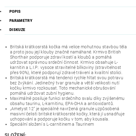
POPIS
PARAMETRY
DISKUZE
Britská krátkosrstá kočka má velice mohutnou stavbou těla
a proto jsou její klouby značně namáhané. Krmivo British
Shorthair podporuje zdraví kostí a kloubů a pomáhá
udržovat správnou srdeční činnost. Krmivo obsahuje L-
karnitin a L.I.P.: vysoce stravitelné bílkoviny (stravitelnost
přes 90%), které podporují zdravé trávení a kvalitní stolici.
Britská krátkosrstá má tendenci rychle hltat svou potravu
bez žvýkání. Jedinečný tvar granule a větší velikosti nutí
kočku krmivo rozkousat. Toto mechanické obrušování
pomáhá udržovat zubní hygienu.
Maximálně posiluje funkci srdečního svalu díky zvýšenému
obsahu taurinu, L-karnitinu, EPA-DHA a antioxidantů.
„Ametyst 12“ je speciálně navržená granule uzpůsobená
masivní čelisti britské krátkosrsté kočky, která jí usnadňuje
uchopování a podporuje kočku v tom, aby kousala.
Speciální složení s L-carnitinem a Taurinem
SLOŽENÍ: