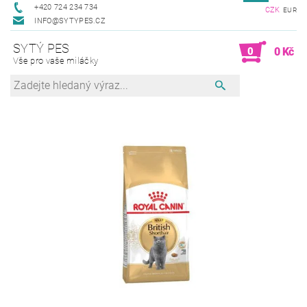
+420 724 234 734
CZK
EUR
INFO@SYTYPES.CZ
SYTÝ PES
0
0 Kč
Vše pro vaše miláčky