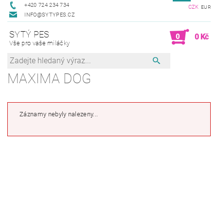
+420 724 234 734
CZK
EUR
INFO@SYTYPES.CZ
SYTÝ PES
0
0 Kč
Vše pro vaše miláčky
MAXIMA DOG
Záznamy nebyly nalezeny...