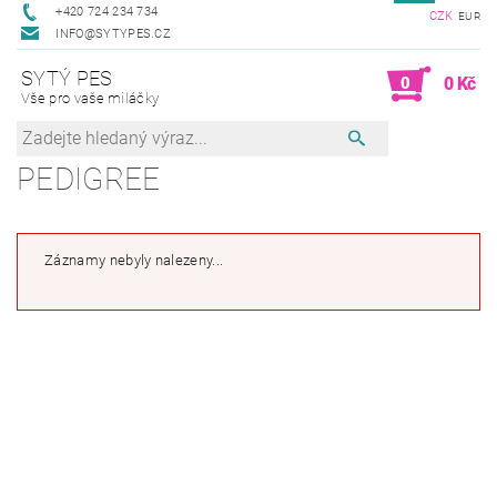
+420 724 234 734
CZK
EUR
INFO@SYTYPES.CZ
SYTÝ PES
0
0 Kč
Vše pro vaše miláčky
PEDIGREE
Záznamy nebyly nalezeny...