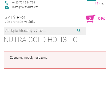
+420 724 234 734
CZK
EUR
INFO@SYTYPES.CZ
SYTÝ PES
0
0 Kč
Vše pro vaše miláčky
NUTRA GOLD HOLISTIC
Záznamy nebyly nalezeny...