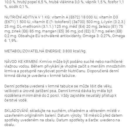
10,0 %, hrubý popel 6,5 %, hrubá vláknina 3,0 %, vápník 1,5 %, fosfor 1,1
%, sodík 0,1 %.
NUTRIČNÍ ADITIVA V 1 KG: vitamín A (E672) 18 000 IU, vitamín D3
(E671) 1 500 IU, vitamín E (?- tokoferol) (3a700) 500 mg, L-lysin (3.2.3.)
25 mg, DL-methionin (3.1.1.) 125 mg, měď (E4) 20 mg, železo (E1) 75
mg, zinek (E6) 85 mg, mangan (E5) 36 mg, jod (E2) 0,7 mg, selen (E8)
0,2 mg. Obsahuje EU schválené antioxidanty. Omega 3: 0,27%, Omega
6: 1,9%.
METABOLIZOVATELNÁ ENERGIE: 3 800 kcal/kg.
NÁVOD KE KRMENÍ: Krmivo může být podáno suché nebo navlhčené
vlažnou vodou. Během přivykání je vhodné začít s menším množstvím
krmiva a postupně navyšovat poměr NutriCanu. Doporučená denní
krmná dávka je uvedena v krmné tabulce.
Denní potřeba uvedená v krmné tabulce se může lišit dle věku,
velikosti a úrovně zatížení psa. Denní krmná dávka by měla být
rozdělena minimálně do 2 porcí. Vždy zajistěte neustálý přístup k
čerstvé vodě.
SKLADOVÁNÍ: skladujte na suchém, chladném a větraném místě v
uzavřeném originálním balení. Datum výroby: 18 měsíců před datem
spotřeby uvedeném na obalu. Datum spotřeby a šarže: uvedeno na
obalu.