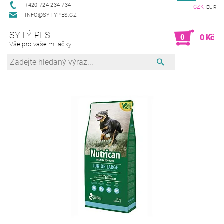
+420 724 234 734
CZK
EUR
INFO@SYTYPES.CZ
SYTÝ PES
0
0 Kč
Vše pro vaše miláčky