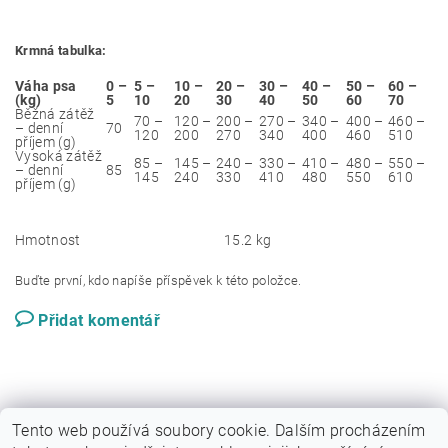
Krmná tabulka:
Váha psa
0 –
5 –
10 –
20 –
30 –
40 –
50 –
60 –
(kg)
5
10
20
30
40
50
60
70
Běžná zátěž
70 –
120 –
200 –
270 –
340 –
400 –
460 –
– denní
70
120
200
270
340
400
460
510
příjem (g)
Vysoká zátěž
85 –
145 –
240 –
330 –
410 –
480 –
550 –
– denní
85
145
240
330
410
480
550
610
příjem (g)
Hmotnost
15.2 kg
Buďte první, kdo napíše příspěvek k této položce.
Přidat komentář
Tento web používá soubory cookie. Dalším procházením