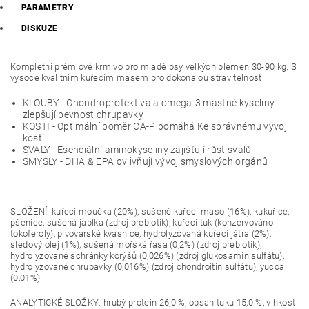
PARAMETRY
DISKUZE
Kompletní prémiové krmivo pro mladé psy velkých plemen 30-90 kg. S
vysoce kvalitním kuřecím masem pro dokonalou stravitelnost.
KLOUBY - Chondroprotektiva a omega-3 mastné kyseliny
zlepšují pevnost chrupavky
KOSTI - Optimální poměr CA-P pomáhá Ke správnému vývoji
kostí
SVALY - Esenciální aminokyseliny zajišťují růst svalů
SMYSLY - DHA & EPA ovlivňují vývoj smyslových orgánů
SLOŽENÍ: kuřecí moučka (20%), sušené kuřecí maso (16%), kukuřice,
pšenice, sušená jablka (zdroj prebiotik), kuřecí tuk (konzervováno
tokoferoly), pivovarské kvasnice, hydrolyzovaná kuřecí játra (2%),
sleďový olej (1%), sušená mořská řasa (0,2%) (zdroj prebiotik),
hydrolyzované schránky korýšů (0,026%) (zdroj glukosamin sulfátu),
hydrolyzované chrupavky (0,016%) (zdroj chondroitin sulfátu), yucca
(0,01%).
ANALYTICKÉ SLOŽKY: hrubý protein 26,0 %, obsah tuku 15,0 %, vlhkost