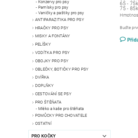
Konzervy pro psy
65 - 75
Pamlsky pro psy
75 - 85
Vaničky a paštiky pro psy
Hmotnos
ANTIPARAZITIKA PRO PSY
Buďte prvn
HRAČKY PRO PSY
MISKY A FONTÁNY
Přid
PELÍŠKY
VODÍTKA PRO PSY
OBOJKY PRO PSY
OBLEČKY, BOTIČKY PRO PSY
DVÍŘKA
DOPLŇKY
CESTOVÁNÍ SE PSY
PRO ŠTĚŇATA
Mléko a kaše pro štěňata
POMŮCKY PRO CHOVATELE
OSTATNÍ
PRO KOČKY