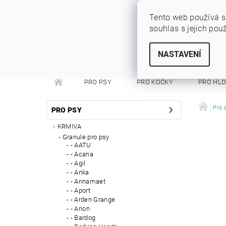
Tento web používá s
souhlas s jejich pou
SYTÝ PES
Vše pro vaše miláčky
NASTAVENÍ
PRO PSY
PRO KOČKY
PRO HL
PRO FRETKY
PRO PÁNÍČKY
DEZINFEKC
Pro 
PRO PSY
KRMIVA
Granule pro psy
- AATU
- Acana
- Agil
- Anka
- Annamaet
- Aport
- Arden Grange
- Arion
- Bardog