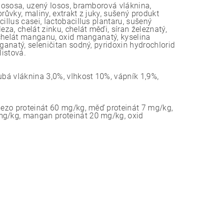
 lososa, uzený losos, bramborová vláknina,
orůvky, maliny, extrakt z juky, sušený produkt
illus casei, lactobacillus plantaru, sušený
za, chelát zinku, chelát měďi, síran železnatý,
, chelát manganu, oxid manganatý, kyselina
ganatý, seleničitan sodný, pyridoxin hydrochlorid
listová.
ubá vláknina 3,0%, vlhkost 10%, vápník 1,9%,
elezo proteinát 60 mg/kg, měď proteinát 7 mg/kg,
5mg/kg, mangan proteinát 20 mg/kg, oxid