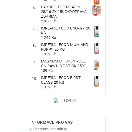
BARDOG TOP MEAT 70 -
28/16 2X 15KG+DOPRAVA
ZDARMA
2 958 Kč
IMPERIAL FOOD ENERGY 20
KG
1 269 Kč
IMPERIAL FOOD MUM AND
PUPPY 20 KG
1 359 Kč
MAGNUM CHICKEN ROLL
ON RAWHIDE STICK 250G
139 Kč
IMPERIAL FOOD FIRST
CLASS 20 KG
1 359 Kč
INFORMACE PRO VÁS
Obchodní podmínky