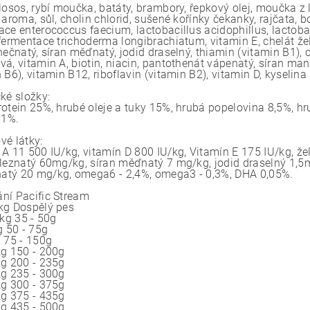
 losos, rybí moučka, batáty, brambory, řepkový olej, moučka z
 aroma, sůl, cholin chlorid, sušené kořínky čekanky, rajčata, b
ce enterococcus faecium, lactobacillus acidophillus, lactobac
fermentace trichoderma longibrachiatum, vitamin E, chelát žele
inečnatý, síran měďnatý, jodid draselný, thiamin (vitamin B1)
á, vitamin A, biotin, niacin, pantothenát vápenatý, síran man
 B6), vitamin B12, riboflavin (vitamin B2), vitamin D, kyselina 
ké složky:
rotein 25%, hrubé oleje a tuky 15%, hrubá popelovina 8,5%, hr
,1%.
vé látky:
 A 11 500 IU/kg, vitamín D 800 IU/kg, Vitamín E 175 IU/kg, ž
eleznatý 60mg/kg, síran měďnatý 7 mg/kg, jodid draselný 1,
tý 20 mg/kg, omega6 - 2,4%, omega3 - 0,3%, DHA 0,05%.
ní Pacific Stream
kg Dospělý pes
5kg 35 - 50g
g 50 - 75g
g 75 - 150g
kg 150 - 200g
kg 200 - 235g
kg 235 - 300g
kg 300 - 375g
kg 375 - 435g
kg 435 - 500g