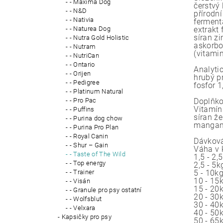
- Maxima Dog
čerstvý
- N&D
přírodní
- Nativia
fermenta
- Naturea Dog
extrakt 
síran z
- Nutra Gold Holistic
askorbov
- Nutram
(vitamin
- NutriCan
- Ontario
Analytic
- Orijen
hrubý p
- Pedigree
fosfor 1
- Platinum Natural
- Pro Pac
Doplňko
Vitamín
- Puffins
síran ž
- Purina dog chow
mangana
- Purina Pro Plan
- Royal Canin
Dávková
- Shur – Gain
Váha v 
- Taste of The Wild
1,5 - 2,
- Top energy
2,5 - 5k
- Trainer
5 - 10k
10 - 15
- Visán
15 - 20
- Granule pro psy ostatní
20 - 30
- Wolfsblut
30 - 40
- Velxara
40 - 50
Kapsičky pro psy
50 - 65