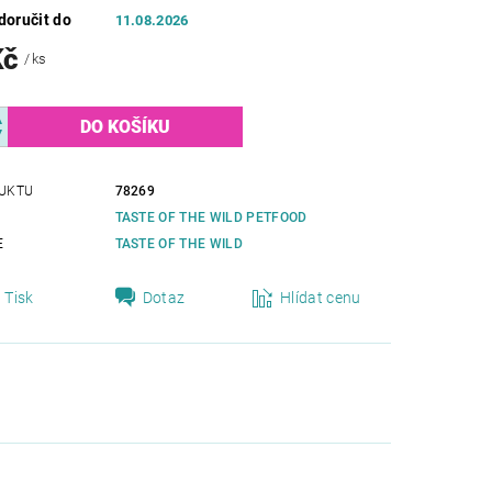
oručit do
11.08.2026
Kč
/ ks
UKTU
78269
TASTE OF THE WILD PETFOOD
E
TASTE OF THE WILD
Tisk
Dotaz
Hlídat cenu