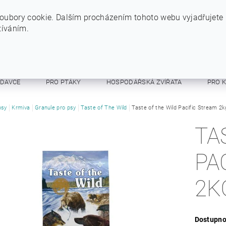
+420 724 234 734
INFO@SYTYPES.CZ
oubory cookie. Dalším procházením tohoto webu vyjadřujete
žíváním.
ODAVCE
PRO PTÁKY
HOSPODÁŘSKÁ ZVÍŘATA
PRO 
E A RESPIRÁTORY
psy
Krmiva
Granule pro psy
OSTATNÍ
Taste of The Wild
OBCHODNÍ PODMÍNKY
Taste of the Wild Pacific Stream 2k
TA
PA
2K
Dostupno