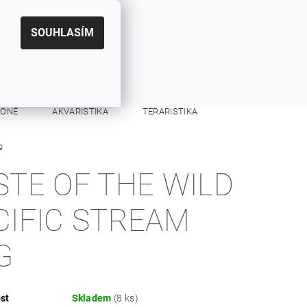
|
CZK
PŘIHLÁŠENÍ
REGISTRACE
EUR
SOUHLASÍM
0
0 Kč
KONĚ
AKVARISTIKA
TERARISTIKA
g
KONTAKTY
STE OF THE WILD
CIFIC STREAM
G
st
Skladem
(8 ks)