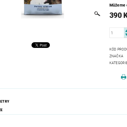
Můžeme d
390 
KÓD PROD
ZNAČKA
KATEGORI
ETRY
ZE