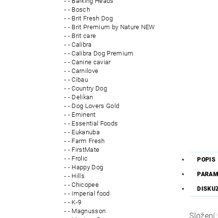
- Barking Heads
- Bosch
- Brit Fresh Dog
- Brit Premium by Nature NEW
- Brit care
- Calibra
- Calibra Dog Premium
- Canine caviar
- Carnilove
- Cibau
- Country Dog
- Delikan
- Dog Lovers Gold
- Eminent
- Essential Foods
- Eukanuba
- Farm Fresh
- FirstMate
- Frolic
POPIS
- Happy Dog
PARAM
- Hills
- Chicopee
DISKU
- Imperial food
- K-9
- Magnusson
Složení: