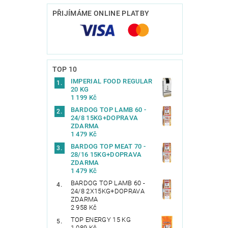
PŘIJÍMÁME ONLINE PLATBY
TOP 10
IMPERIAL FOOD REGULAR
20 KG
1 199 Kč
BARDOG TOP LAMB 60 -
24/8 15KG+DOPRAVA
ZDARMA
1 479 Kč
BARDOG TOP MEAT 70 -
28/16 15KG+DOPRAVA
ZDARMA
1 479 Kč
BARDOG TOP LAMB 60 -
24/8 2X15KG+DOPRAVA
ZDARMA
2 958 Kč
TOP ENERGY 15 KG
1 089 Kč