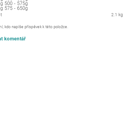
kg 500 - 575g
kg 575 - 650g
t
2.1 kg
í, kdo napíše příspěvek k této položce.
at komentář