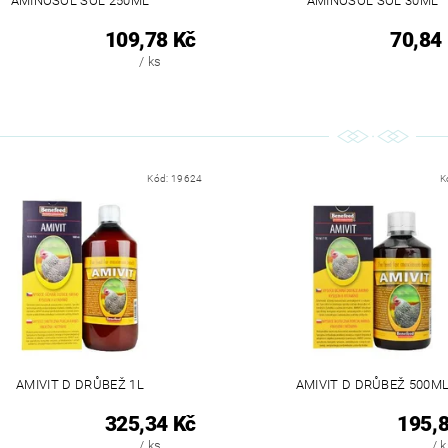
AMINOSOL SOL 250ML
AMINOSOL SOL 30ML
109,78 Kč
70,84
/ ks
Kód:
19624
K
AMIVIT D DRŮBEŽ 1L
AMIVIT D DRŮBEŽ 500M
325,34 Kč
195,8
/ ks
/ 