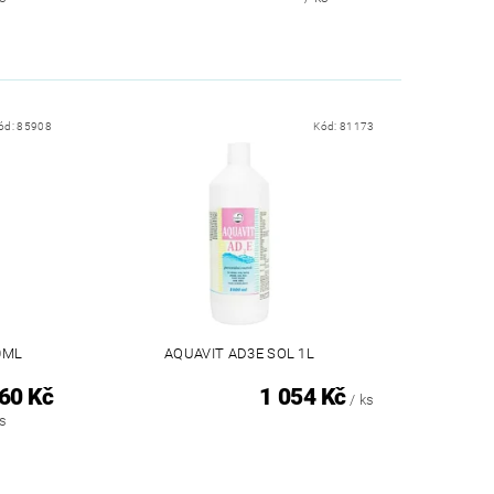
ód:
85908
Kód:
81173
0ML
AQUAVIT AD3E SOL 1L
60 Kč
1 054 Kč
/ ks
ks