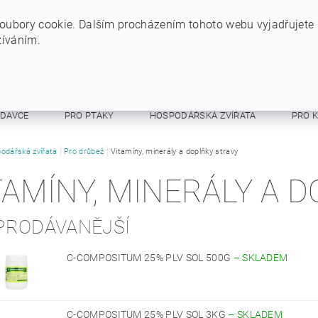
+420 724 234 734
INFO@SYTYPES.CZ
oubory cookie. Dalším procházením tohoto webu vyjadřujete
žíváním.
ODAVCE
PRO PTÁKY
HOSPODÁŘSKÁ ZVÍŘATA
PRO 
E A RESPIRÁTORY
odářská zvířata
Pro drůbež
OSTATNÍ
Vitamíny, minerály a doplňky stravy
OBCHODNÍ PODMÍNKY
TAMÍNY, MINERÁLY A 
PRODÁVANĚJŠÍ
C-COMPOSITUM 25% PLV SOL 500G
–
SKLADEM
C-COMPOSITUM 25% PLV SOL 3KG
–
SKLADEM