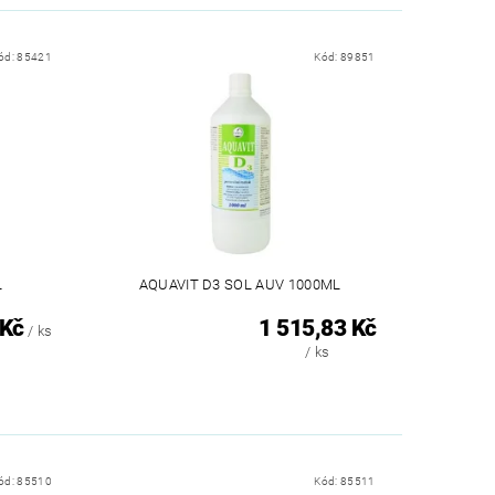
ód:
85421
Kód:
89851
L
AQUAVIT D3 SOL AUV 1000ML
 Kč
1 515,83 Kč
/ ks
/ ks
ód:
85510
Kód:
85511