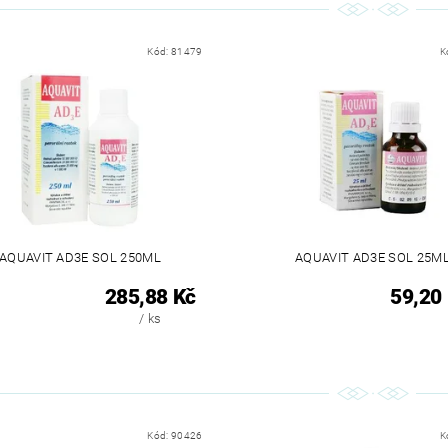
Kód:
81479
K
AQUAVIT AD3E SOL 250ML
AQUAVIT AD3E SOL 25M
285,88 Kč
59,20
/ ks
Kód:
90426
K