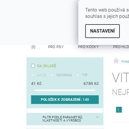
Tento web používá s
souhlas s jejich pou
SYTÝ PES
Vše pro vaše miláčky
NASTAVENÍ
PRO PSY
PRO KOČKY
PRO HL
PRO FRETKY
PRO PÁNÍČKY
DEZINFEKC
Hosp
NA SKLADĚ
VI
AKCE
NOVINKA
TIP
41
Kč
6789
Kč
NEJ
POLOŽEK K ZOBRAZENÍ:
140
1.
FILTR PODLE PARAMETRŮ,
VLASTNOSTÍ A VÝROBCŮ