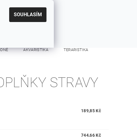
|
CZK
PŘIHLÁŠENÍ
REGISTRACE
EUR
SOUHLASÍM
0
0 Kč
KONĚ
AKVARISTIKA
TERARISTIKA
KONTAKTY
DOPLŇKY STRAVY
189,85 Kč
744,66 Kč