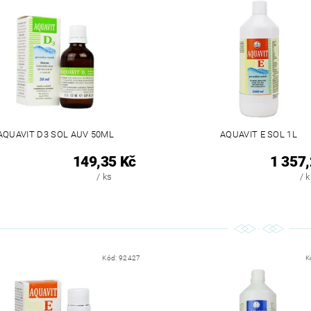
AQUAVIT D3 SOL AUV 50ML
AQUAVIT E SOL 1L
149,35 Kč
1 357,
/ ks
/ 
Kód:
92427
K