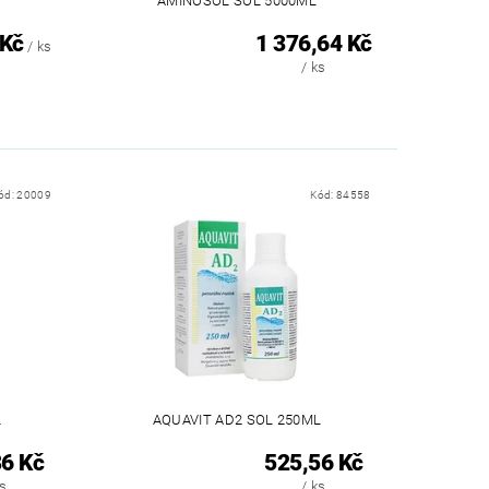
AMINOSOL SOL 5000ML
 Kč
1 376,64 Kč
/ ks
/ ks
ód:
20009
Kód:
84558
L
AQUAVIT AD2 SOL 250ML
6 Kč
525,56 Kč
ks
/ ks