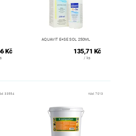
AQUAVIT E+SE SOL 250ML
6 Kč
135,71 Kč
ks
/ ks
ód:
33554
Kód:
7013