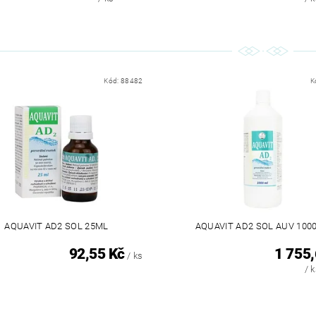
Kód:
88482
K
AQUAVIT AD2 SOL 25ML
AQUAVIT AD2 SOL AUV 100
92,55 Kč
1 755,
/ ks
/ 