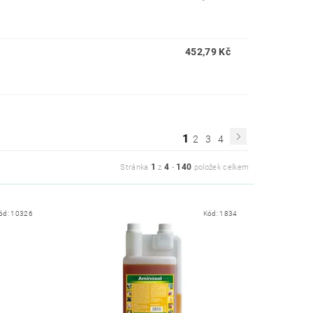
452,79 Kč
1
2
3
4
1
4
140
Stránka
z
-
položek celkem
ód:
10326
Kód:
1834