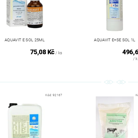
AQUAVIT E SOL 25ML
AQUAVIT E+SE SOL 1L
75,08 Kč
496,6
/ ks
/ 
Kód:
92167
K