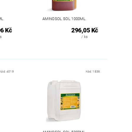
ML
AMINOSOL SOL 1000ML
6 Kč
296,05 Kč
ks
/ ks
Kód:
4019
Kód:
1836