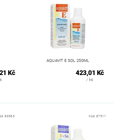
AQUAVIT E SOL 250ML
21 Kč
423,01 Kč
ks
/ ks
ód:
86563
Kód:
87511